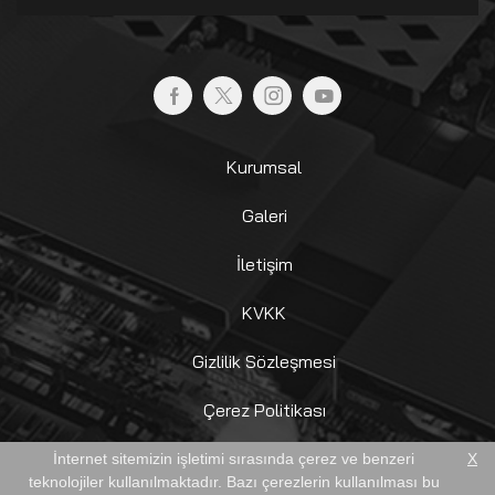
Kurumsal
Galeri
İletişim
KVKK
Gizlilik Sözleşmesi
Çerez Politikası
Aydınlatma Metni
İnternet sitemizin işletimi sırasında çerez ve benzeri
X
teknolojiler kullanılmaktadır. Bazı çerezlerin kullanılması bu