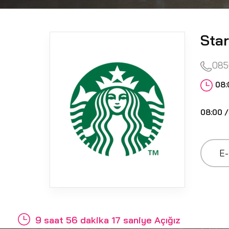
Sta
085
08:
08:00 /
E-
9 saat 56 dakika 17 saniye Açığız